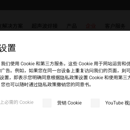
护理
的超声波焊接
超声波焊接塑料
包装
ULTRASAFE
SLIMLINE 系统
MPW 冲压和密封系统
解决方案
发展历程
中文
english
无纺布
ULTRASAFE X
HiQ modular 系统
HSG 手持超声波焊接机
ULTRAPLAST
发生器
质量管理
联系方式
支解决方案
超声波焊接
产品
企业
客户服务
化
可焊接金属
金属
LSM 纵向焊缝模块
组件集
ULTRAPACK
换能器
组件
合作伙伴 + 协会组织
维修零件 / R
 设置
TSM 顶缝模块
ULTRABOND
变幅杆
VSM 气阀密封模块
ULTRAMETAL
焊头
使用 Cookie 和第三方服务。这些 Cookie 用于网站运
的广告。例如，如果您在同一台设备上重复访问我们的页面，则
MICROBOND CSI 系统
夹具
okie 设置，即表示您明确同意根据隐私政策设置 Cookie 和使
。您也可以随时通过隐私政策撤销您的同意书。
MICROBOND RS 系统
底辊
HiS 系统
上必需的 Cookie
营销 Cookie
YouTube