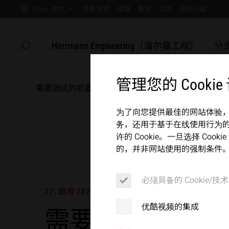
China - 中文
联系方式
位置
新闻
工作
资料下载
GLOBAL SERVICE
医院
母线
电池
China
SUSTAINABILITY
家电
联系方式
位置
新闻
工作
资料下载
主页
Herrmann Engineering（海尔曼工程）
分
隐藏页面搜索
搜索
客户成功案例
自动
Herrmann Engineering（海尔曼工程）
管理您的 Cookie
需要测试的机器
新闻和活动
分支解决方案
新闻和活动
为了向您提供最佳的网站体验，我们
务，还用于基于在线使用行为
企业
许的 Cookie。一旦选择 Co
超声波焊接
的，并非网站使用的强制条件
主页
产品
必须具备的 Cookie/技术
27. 四月 2023
, 新闻
企业
优酷视频的集成
需要测试的机器