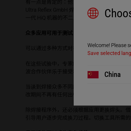
有一点是肯定的：他了解超声波焊接。Norbert
Choos
Ultra Reflex GmbH 焊接各种尺
一代 HiQ 机器的不二之选。
众多应用可用于测试
Welcome! Please sel
可以通过多种方式对机器进行测试：Ultra Refle
Save selected lan
在这些试验中，专家经常提出宝贵的意见，并定
波合作伙伴乐于接受和实施的反馈。
China
当谈到焊接众多不同应用的感受时，他对其中
改期间不再有任何出错的风险，我们在生产中
除焊接程序外，还必须根据应用更换焊头。借
引导用户逐步完成换刀过程。切换工具所需的时