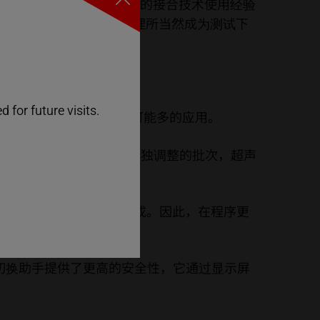
他所在的企业则拥有超过 30 年的接合技术使用经验
Close
接机器经验及其所积累的技术，理所当然成为测试下
 for future visits.
r 希望在他的新 HiQ 上测试尽可能多的应用。
件器而言，它可以分解为可单独调整的批次，超声
只需单击几下鼠标即可完成。因此，在程序更
具切换助手提供了更高的安全性，它通过显示屏
。