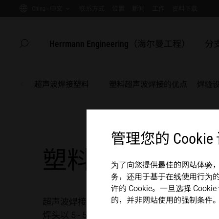
China - 中文
联系方式
位置
新闻
工作
资料下载
GLOBAL SERVICE
医院
母线
电池
China
SUSTAINABILITY
家电
联系方式
位置
新闻
工作
资料下载
主页
Herrmann Engineering（海尔曼工程）
分
隐藏页面搜索
搜索
客户成功案例
自动
Herrmann Engineering（海尔曼工程）
超声波焊接塑料
塑料超声波焊接的优点
焊缝
塑料焊接
分支解决方案
塑料焊接
超声波焊接
超声波焊接
管理您的 Cookie
主页
塑料的超声波焊
产品
为了向您提供最佳的网站体验，我们
务，还用于基于在线使用行为
许的 Cookie。一旦选择 Co
企业
的，并非网站使用的强制条件
超声波焊接在相同和不同的材料之间建立牢固的连
焊头以 5 - 50 μm 的振幅引入到组件