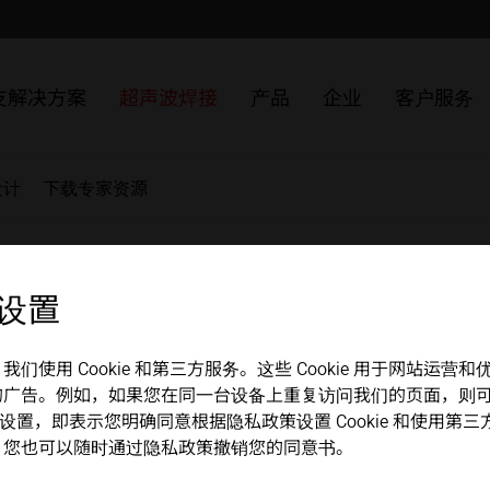
护理
的超声波焊接
超声波焊接塑料
包装
ULTRASAFE
SLIMLINE 系统
MPW 冲压和密封系统
解决方案
发展历程
中文
english
无纺布
ULTRASAFE X
HiQ modular 系统
HSG 手持超声波焊接机
ULTRAPLAST
发生器
质量管理
联系方式
支解决方案
超声波焊接
产品
企业
客户服务
化
可焊接金属
金属
LSM 纵向焊缝模块
组件集
ULTRAPACK
换能器
组件
合作伙伴 + 协会组织
维修零件 / R
TSM 顶缝模块
ULTRABOND
变幅杆
设计
下载专家资源
VSM 气阀密封模块
ULTRAMETAL
焊头
MICROBOND CSI 系统
夹具
 设置
MICROBOND RS 系统
底辊
接
HiS 系统
使用 Cookie 和第三方服务。这些 Cookie 用于网站运
的广告。例如，如果您在同一台设备上重复访问我们的页面，则
okie 设置，即表示您明确同意根据隐私政策设置 Cookie 和使
。您也可以随时通过隐私政策撤销您的同意书。
接。它特别适用于焊接热塑性塑料。塑料的超声波焊接使用频率
中。摩擦热产生并导致熔化。然后可以在额外的压力下连接塑料。