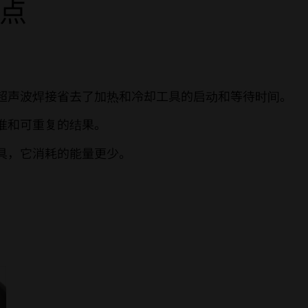
点
：
超声波焊接省去了加热和冷却工具的启动和等待时间。
准和可重复的结果。
具，它消耗的能量更少。