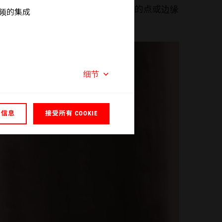
塑料本身（焊缝设计）发生。接缝处的点或边缘
 视频的集成
细节
多信息
接受所有 COOKIE