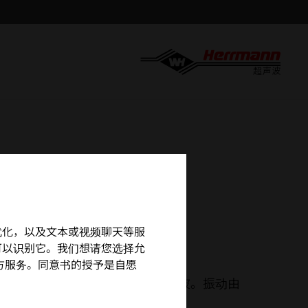
MA
营和优化，以及文本或视频聊天等服
可以识别它。我们想请您选择允
用第三方服务。同意书的授予是自愿
为 20 - 70 kHz 的超声波。振动由