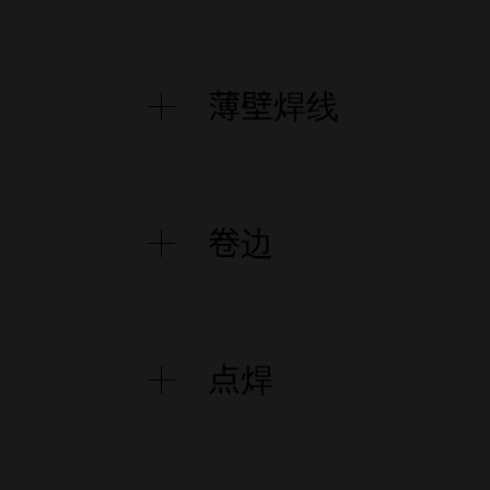
半结晶塑料的完美接合（
材料中的
紧密而结实
塑料可以通过铆接与金属或不可焊接的
薄壁焊线
经过重新成型，将材料固定在顶部。
添加外部材料
无需额外的连接元件
下部组件有一个凹口，壁在其中形成一
卷边
心。借助超声波和额外的压力，导能角
快速干净
以将两种塑料连接起来。
连接薄壁组件
当铆钉销无法注入到组件上时，用作铆
点焊
通过中心孔精确接缝
“跳入”：它在前表面经过特殊形状处理
方式重新塑造塑料部件。
不需要导能角