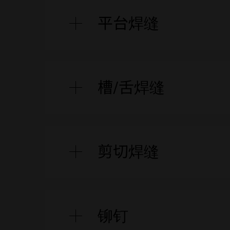
平台焊缝
这些组件的设计就像带有导能角的平台
槽/舌焊缝
且在额外的压力下，组件在视觉上完美
程度上紧密连接。
接缝的简单生成
下部组件具有间隙（即凹槽）。顶部即
剪切焊缝
“俄罗斯方块效应”（组件自动定心）
的导能角将能量集中起来，它会熔化，
连接起来。凹槽处的较大壁厚是必不可
最高强度
熔化过程从导能角开始。然后通过受控
铆钉
精确连接
部塑料的垂直壁。这两种材料通过产生