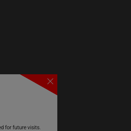
Close
 for future visits.