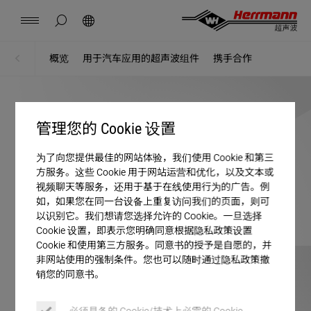
China
中文
english
隐藏页面搜索
搜索
联系方式
位置
新闻
工作
资料下载
概览
用于汽车应用的超声波组件
携手合作
主页
组件
Herrmann Engineering（海尔曼工程）
管理您的 Cookie 设置
分支解决方案
为了向您提供最佳的网站体验，我们使用 Cookie 和第三
方服务。这些 Cookie 用于网站运营和优化，以及文本或
超声波焊接
视频聊天等服务，还用于基于在线使用行为的广告。例
如，如果您在同一台设备上重复访问我们的页面，则可
以识别它。我们想请您选择允许的 Cookie。一旦选择
产品
Cookie 设置，即表示您明确同意根据隐私政策设置
Cookie 和使用第三方服务。同意书的授予是自愿的，并
非网站使用的强制条件。您也可以随时通过隐私政策撤
企业
销您的同意书。
必须具备的 Cookie/技术上必需的 Cookie