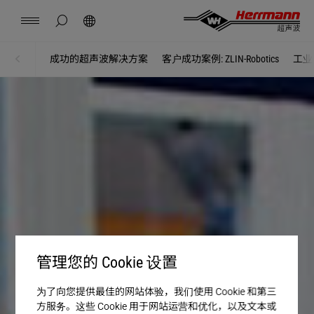
China
中文
english
隐藏页面搜索
搜索
联系方式
位置
新闻
工作
资料下载
成功的超声波解决方案
客户成功案例: ZLIN-Robotics
工业
主页
分支解决方案
Herrmann Engineering（海尔曼工程）
分支解决方案
超声波焊接
产品
管理您的 Cookie 设置
企业
为了向您提供最佳的网站体验，我们使用 Cookie 和第三
方服务。这些 Cookie 用于网站运营和优化，以及文本或