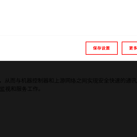
发了 ULTRAPLAST、ULTRAPACK 和 ULTRABOND
以为焊接过程提供所需高电压和能量，同时保持振幅恒
保存设置
更
接口选项，从而与机器控制器和上游网络之间实现安全快速的
监视和服务工作。