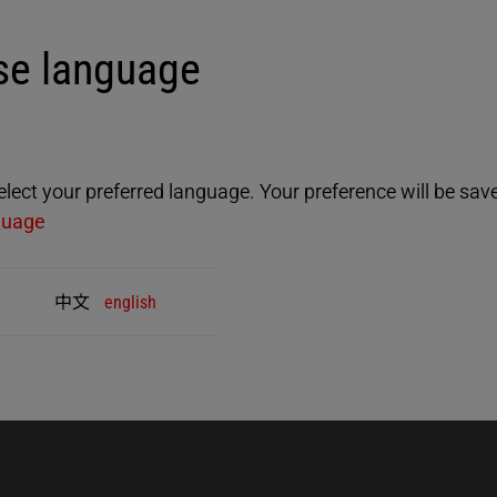
e language
ULTRAPACK
ect your preferred language. Your preference will be saved
guage
适用于包装技术的超声波发生器
ULTRAPACK
中文
english