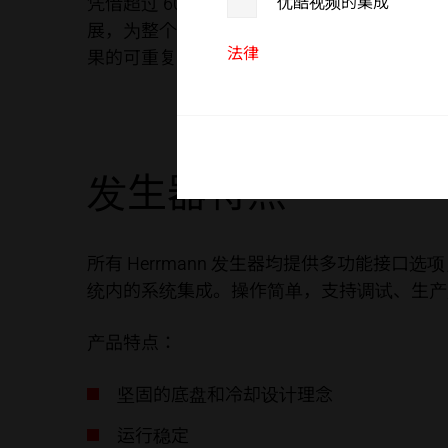
凭借超过 60 年的专业技术积累，Herrmann 开
优酷视频的集成
客户服务
展，为整个行业树立了标杆。超声波发生器可
法律
果的可重复性。
发生器特点
所有 Herrmann 发生器均提供多功能
统内的系统集成。操作简单，支持调试、生产
产品特点：
坚固的底盘和冷却设计理念
运行稳定