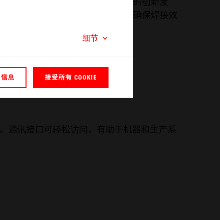
 产品系列。Herrmann 始终致力于软硬件的创新发
定。发生器采用精准控制技术，能够确保焊接效
细节
多信息
接受所有 COOKIE
通讯。通讯接口可轻松访问，有助于机器和生产系