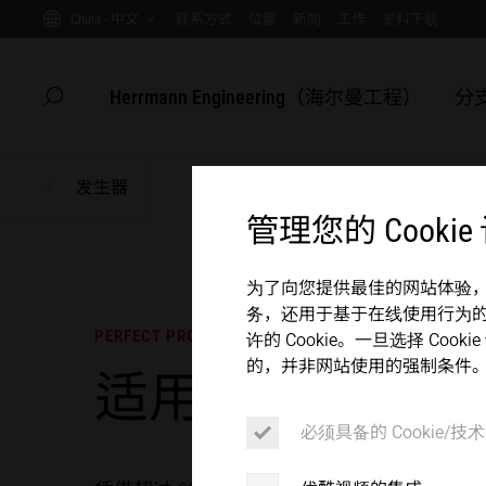
China - 中文
联系方式
位置
新闻
工作
资料下载
GLOBAL SERVICE
医院
母线
电池
China
SUSTAINABILITY
家电
联系方式
位置
新闻
工作
资料下载
主页
Herrmann Engineering（海尔曼工程）
分
隐藏页面搜索
搜索
客户成功案例
自动
Herrmann Engineering（海尔曼工程）
发生器
产品
管理您的 Cookie
分支解决方案
产品
主页
为了向您提供最佳的网站体验，我们
超声波焊接
务，还用于基于在线使用行为
PERFECT PRODUCT
许的 Cookie。一旦选择 Co
产品
的，并非网站使用的强制条件
适用于多功能焊
企业
必须具备的 Cookie/技术