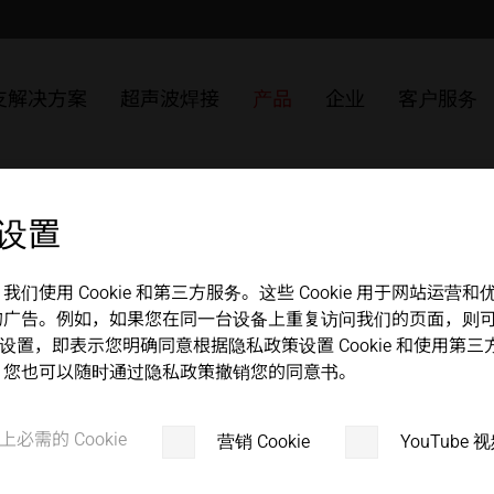
护理
的超声波焊接
超声波焊接塑料
包装
ULTRASAFE
SLIMLINE 系统
MPW 冲压和密封系统
解决方案
发展历程
中文
english
无纺布
ULTRASAFE X
HiQ modular 系统
HSG 手持超声波焊接机
ULTRAPLAST
发生器
质量管理
联系方式
支解决方案
超声波焊接
产品
企业
客户服务
化
可焊接金属
金属
LSM 纵向焊缝模块
组件集
ULTRAPACK
换能器
组件
合作伙伴 + 协会组织
维修零件 / R
TSM 顶缝模块
ULTRABOND
变幅杆
 设置
VSM 气阀密封模块
ULTRAMETAL
焊头
MICROBOND CSI 系统
夹具
使用 Cookie 和第三方服务。这些 Cookie 用于网站运
的广告。例如，如果您在同一台设备上重复访问我们的页面，则
MICROBOND RS 系统
底辊
okie 设置，即表示您明确同意根据隐私政策设置 Cookie 和使
HiS 系统
。您也可以随时通过隐私政策撤销您的同意书。
接应用的超声波发生
上必需的 Cookie
营销 Cookie
YouTube