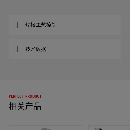
焊接工艺控制
MPW 系列的焊接过程软件为塑料工业的合理
技术数据
化改革及质量要求提供了解决方案。以过程为
导向的操作员辅助系统通过 8.4’’ 触摸屏为操作
员提供了一个极易操作的人机界面，您可通过
MPW BT
35 kHz
该界面进行直观导航。以任务为导向的菜单内
容可用性极佳。
冲孔直径
6-22 mm
工艺可视化
PERFECT PRODUCT
当在自动化系统中安装时，有多种可供选择的集成
带宽
8-30 mm
相关产品
解决方案。您可针对各种安装情况灵活配置。
通过监控公差来间接达到质量监控目的
冲床带涂贴机夹具芯 Ø
3'' (73,5 mm)
真空监控
模块化平台
卷带轮最大直径
340 mm
用于无间隙记录数据的附加软件