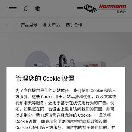
China
中文
english
隐藏页面搜索
搜索
联系方式
位置
新闻
工作
资料下载
产品型号
相关产品
携手合作
主页
解决方案
Herrmann Engineering（海尔曼工程）
分支解决方案
管理您的 Cookie 设置
超声波焊接
为了向您提供最佳的网站体验，我们使用 Cookie 和第三
产品
方服务。这些 Cookie 用于网站运营和优化，以及文本或
视频聊天等服务，还用于基于在线使用行为的广告。例
如，如果您在同一台设备上重复访问我们的页面，则可
企业
以识别它。我们想请您选择允许的 Cookie。一旦选择
Cookie 设置，即表示您明确同意根据隐私政策设置
Cookie 和使用第三方服务。同意书的授予是自愿的，并