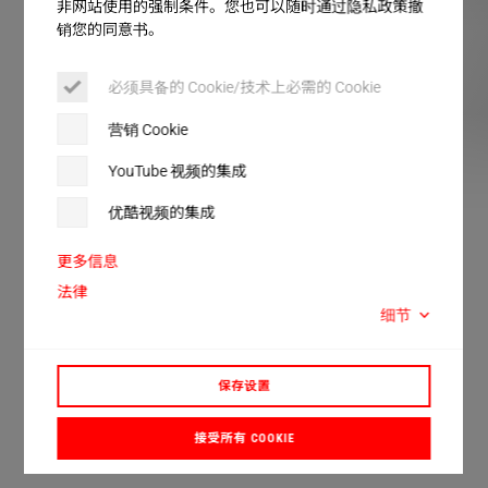
客户服务
非网站使用的强制条件。您也可以随时通过隐私政策撤
销您的同意书。
必须具备的 Cookie/技术上必需的 Cookie
营销 Cookie
YouTube 视频的集成
MPW BT
MPW IS
优酷视频的集成
更多信息
MPW
法律
超声波冲压和密封系统
细节
保存设置
此超声波冲压和密封系统 MPW（
模
块化
冲
压
焊接
）
只需通过一个生产步骤即可完成半透膜的冲压和密
接受所有 COOKIE
封。该解决方案适用于手动工作台和自动化集成。