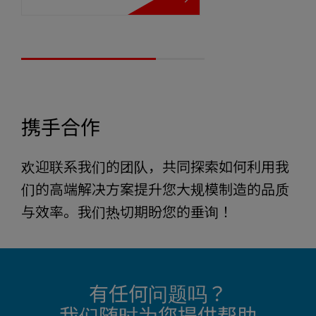
焊接工艺控制
携手合作
MPW 系列的焊接过程软件为塑料工业的合理
技术数据
化改革及质量要求提供了解决方案。以过程为
欢迎联系我们的团队，共同探索如何利用我
导向的操作员辅助系统通过 8.4’’ 触摸屏为操作
们的高端解决方案提升您大规模制造的品质
员提供了一个极易操作的人机界面，您可通过
与效率。我们热切期盼您的垂询！
MPW IS
35 kHz
该界面进行直观导航。以任务为导向的菜单内
容可用性极佳。
冲孔直径
6-22 mm
工艺可视化
带宽
8-30 mm
有任何问题吗？
通过监控公差来间接达到质量监控目的
冲床带涂贴机夹具芯 Ø
3'' (73,5 mm)