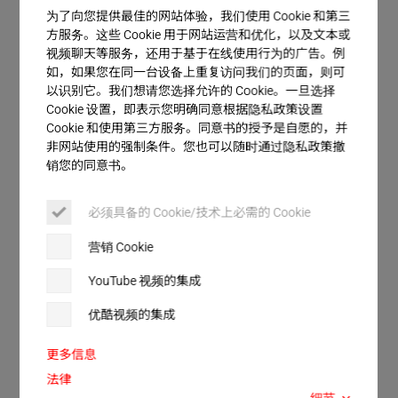
客户服务
实的基础。
为了向您提供最佳的网站体验，我们使用 Cookie 和第三
方服务。这些 Cookie 用于网站运营和优化，以及文本或
视频聊天等服务，还用于基于在线使用行为的广告。例
Herrmann 超声波焊接系统的优
如，如果您在同一台设备上重复访问我们的页面，则可
以识别它。我们想请您选择允许的 Cookie。一旦选择
势
Cookie 设置，即表示您明确同意根据隐私政策设置
Cookie 和使用第三方服务。同意书的授予是自愿的，并
非网站使用的强制条件。您也可以随时通过隐私政策撤
HiQ modular、MPW 产品系列的所有焊接系统，如
销您的同意书。
滑动托架单元 VE SLIMLINE 或 VE
COMPACTLINE，都具有以下特点：
必须具备的 Cookie/技术上必需的 Cookie
成熟的自动化标准机技术
营销 Cookie
焊接工艺控制器极大改进了焊接效果
YouTube 视频的集成
可单独配置，满足各种需求
优酷视频的集成
连续运行坚固可靠
更多信息
全面的应用技术
-
超声波工程学
法律