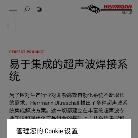
China
中文
english
隐藏页面搜索
搜索
联系方式
位置
新闻
工作
资料下载
主页
产品
Herrmann Engineering（海尔曼工程）
PERFECT PRODUCT
易于集成的超声波焊接系
分支解决方案
统
超声波焊接
为了应对生产行业对复杂高效自动化系统不断增长
产品
的需求，Herrmann Ultraschall 推出了多种超声波系
统集成解决方案。这一切都建立在丰富的超声波专
业知识和现代化产品组合的基础上：从系统集成和
企业
顺利调试到产品辅助和专业操作培训，Herrmann
管理您的 Cookie 设置
Ultraschall 为安全灵活地应用自动化系统奠定了坚